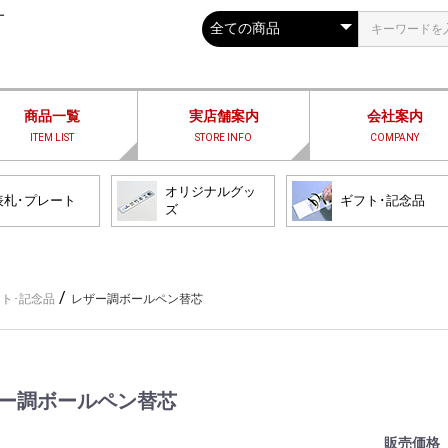
ー
商品一覧
実店舗案内
会社案内
ITEM LIST
STORE INFO
COMPANY
オリジナルグッ
表札･プレート
ギフト･記念品
ズ
/
ト･記念品
レザー調ボールペン替芯
ー調ボールペン替芯
販売価格