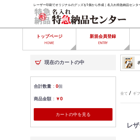
レーザー印刷でオリジナルのグッズを1個から作成｜名入れ特急納品センタ
トップページ
新規会員登録
HOME
ENTRY
現在のカートの中
合計数量
0
個
/
全て
ギフ
商品金額
￥0
カートの中を見る
レザ