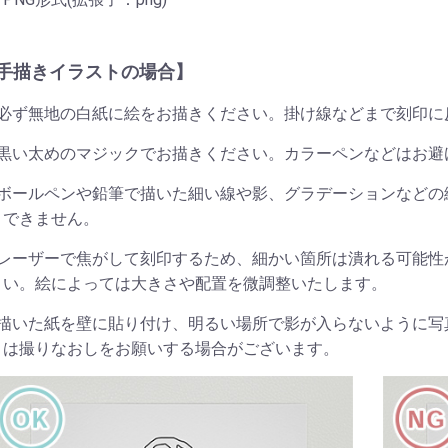
手描きイラストの場合】
必ず無地の白紙に絵をお描きください。掛け線などまで刻印に
黒い太めのマジックでお描きください。カラーペンなどはお避
ボールペンや鉛筆で描いた細い線や影、グラデーションなどの
できません。
レーザーで焦がして刻印するため、細かい箇所は潰れる可能性
い。絵によっては大きさや配置を微調整いたします。
描いた紙を壁に貼り付け、明るい場所で影が入らないように写
は撮りなおしをお願いする場合がございます。