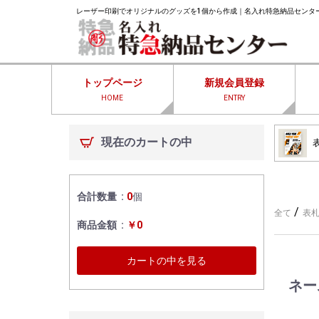
レーザー印刷でオリジナルのグッズを1個から作成｜名入れ特急納品センタ
トップページ
新規会員登録
HOME
ENTRY
現在のカートの中
合計数量
0
個
/
全て
表札
商品金額
￥0
カートの中を見る
ネーム