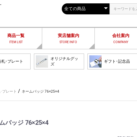
ー
商品一覧
実店舗案内
会社案内
ITEM LIST
STORE INFO
COMPANY
オリジナルグッ
表札･プレート
ギフト･記念品
ズ
/
･プレート
ネームバッジ 76×25×4
バッジ 76×25×4