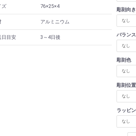
イズ
76×25×4
彫刻向き
材
アルミニウム
バランス
送日目安
3～4日後
彫刻色
彫刻位置
ラッピン