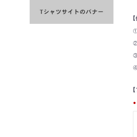
【
②
③ 
【