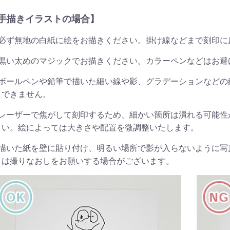
手描きイラストの場合】
必ず無地の白紙に絵をお描きください。掛け線などまで刻印に
黒い太めのマジックでお描きください。カラーペンなどはお避
ボールペンや鉛筆で描いた細い線や影、グラデーションなどの
できません。
レーザーで焦がして刻印するため、細かい箇所は潰れる可能性
い。絵によっては大きさや配置を微調整いたします。
描いた紙を壁に貼り付け、明るい場所で影が入らないように写
は撮りなおしをお願いする場合がございます。