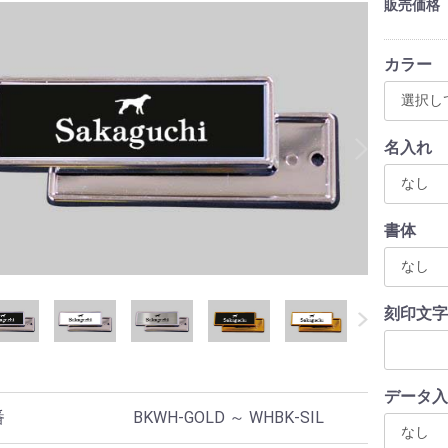
販売価格
カラー
名入れ
書体
刻印文字
データ入
番
BKWH-GOLD ～ WHBK-SIL